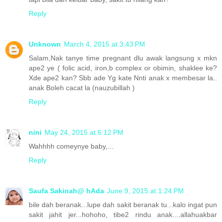
Reply
Unknown
March 4, 2015 at 3:43 PM
Salam,Nak tanye time pregnant dlu awak langsung x mkn
ape2 ye ( folic acid, iron,b complex or obimin, shaklee ke?
Xde ape2 kan? Sbb ade Yg kate Nnti anak x membesar la..
anak Boleh cacat la (nauzubillah )
Reply
nini
May 24, 2015 at 6:12 PM
Wahhhh comeynye baby,...
Reply
Saufa Sakinah@ hAda
June 9, 2015 at 1:24 PM
bile dah beranak...lupe dah sakit beranak tu...kalo ingat pun
sakit jahit jer...hohoho, tibe2 rindu anak....allahuakbar