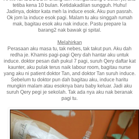
tetiba kena 10 bulan. Ketidakadilan sungguh. Huhu!
Jadinya, doktor kata meh la induce esok. Aku pun pasrah.
Ok jom la induce esok pagi. Malam tu aku singgah rumah
mak, bagitau esok aku nak induce. Pastu prepare la
barang2 nak bawak gi spital.
Melahirkan
Perasaan aku masa tu, tak nebes, tak takut pun. Aku dah
redha je. Khamis pagi-pagi Qery dah hantar aku untuk
induce. doktor pesan dah pukul 7 pagi, suruh Qery daftar kat
kaunter, aku pulak terus naik labour room, bagitau nurse
yang aku ni patient doktor Tan, and doktor Tan suruh induce.
Sebelum tu doktor pun dah bagitau aku, induce haritu
mungkin malam atau esoknya baru baby keluar. Jadi aku
suruh Qery pegi je sekolah. Tak ada nya aku nak beranak
pagi tu.