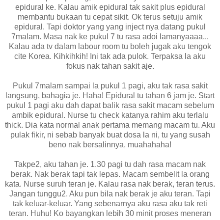
epidural ke. Kalau amik epidural tak sakit plus epidural
membantu bukaan tu cepat sikit. Ok terus setuju amik
epidural. Tapi doktor yang yang inject nya datang pukul
7malam. Masa nak ke pukul 7 tu rasa adoi lamanyaaaa...
Kalau ada tv dalam labour room tu boleh jugak aku tengok
cite Korea. Kihkihkih! Ini tak ada pulok. Terpaksa la aku
fokus nak tahan sakit aje.
Pukul 7malam sampai la pukul 1 pagi, aku tak rasa sakit
langsung, bahagia je. Haha! Epidural tu tahan 6 jam je. Start
pukul 1 pagi aku dah dapat balik rasa sakit macam sebelum
ambik epidural. Nurse tu check katanya rahim aku terlalu
thick. Dia kata normal anak pertama memang macam tu. Aku
pulak fikir, ni sebab banyak buat dosa la ni, tu yang susah
beno nak bersalinnya, muahahaha!
Takpe2, aku tahan je. 1.30 pagi tu dah rasa macam nak
berak. Nak berak tapi tak lepas. Macam sembelit la orang
kata. Nurse suruh teran je. Kalau rasa nak berak, teran terus.
Jangan tunggu2. Aku pun bila nak berak je aku teran. Tapi
tak keluar-keluar. Yang sebenarnya aku rasa aku tak reti
teran. Huhu! Ko bayangkan lebih 30 minit proses meneran