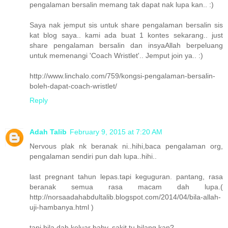
pengalaman bersalin memang tak dapat nak lupa kan.. :)
Saya nak jemput sis untuk share pengalaman bersalin sis
kat blog saya.. kami ada buat 1 kontes sekarang.. just
share pengalaman bersalin dan insyaAllah berpeluang
untuk memenangi 'Coach Wristlet'.. Jemput join ya.. :)
http://www.linchalo.com/759/kongsi-pengalaman-bersalin-
boleh-dapat-coach-wristlet/
Reply
Adah Talib
February 9, 2015 at 7:20 AM
Nervous plak nk beranak ni..hihi,baca pengalaman org,
pengalaman sendiri pun dah lupa..hihi..
last pregnant tahun lepas.tapi keguguran. pantang, rasa
beranak semua rasa macam dah lupa.(
http://norsaadahabdultalib.blogspot.com/2014/04/bila-allah-
uji-hambanya.html )
tapi bila dah keluar baby, sakit tu hilang kan?