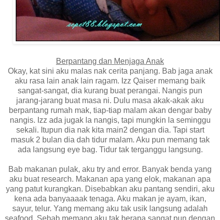
Berpantang dan Menjaga Anak
Okay, kat sini aku malas nak cerita panjang. Bab jaga anak
aku rasa lain anak lain ragam. Izz Qaiser memang baik
sangat-sangat, dia kurang buat perangai. Nangis pun
jarang-jarang buat masa ni. Dulu masa akak-akak aku
berpantang rumah mak, tiap-tiap malam akan dengar baby
nangis. Izz ada jugak la nangis, tapi mungkin la seminggu
sekali. Itupun dia nak kita main2 dengan dia. Tapi start
masuk 2 bulan dia dah tidur malam. Aku pun memang tak
ada langsung eye bag. Tidur tak terganggu langsung.
Bab makanan pulak, aku try and error. Banyak benda yang
aku buat research. Makanan apa yang elok, makanan apa
yang patut kurangkan. Disebabkan aku pantang sendiri, aku
kena ada banyaaaak tenaga. Aku makan je ayam, ikan,
sayur, telur. Yang memang aku tak usik langsung adalah
seafood. Sebab memang aku tak berapa sangat pun dengan