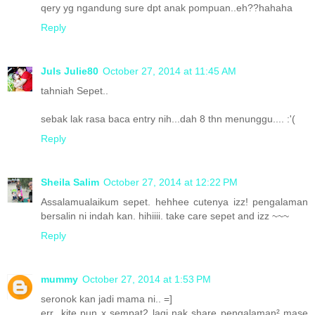
qery yg ngandung sure dpt anak pompuan..eh??hahaha
Reply
Juls Julie80
October 27, 2014 at 11:45 AM
tahniah Sepet..
sebak lak rasa baca entry nih...dah 8 thn menunggu.... :'(
Reply
Sheila Salim
October 27, 2014 at 12:22 PM
Assalamualaikum sepet. hehhee cutenya izz! pengalaman
bersalin ni indah kan. hihiiii. take care sepet and izz ~~~
Reply
mummy
October 27, 2014 at 1:53 PM
seronok kan jadi mama ni.. =]
err...kite pun x sempat2 lagi nak share pengalaman² mase