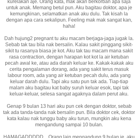
kurelakan aje. Orang kata, mak akan berkorban apa saja
untuk anak. Memang betul pun. Aku bagitau doktor, apa je
kemungkinan, selamatkan anak aku dulu. Tak kisah la
dengan apa cara sekalipun. Feeling mak mak sangat kan,
haha!
Dah hujung2 pregnant tu aku macam berjaga-jaga jugak la.
Sebab tak tau bila nak bersalin. Kalau sakit pinggang sikit-
sikit tu rasanya biasa je kot. Aku tak tau macam mana sakit
rasa contraction, dengan harapan kot kot la air ketuban
pecah awal ke, atau ada darah keluar ke. Kakak-kakak aku
cerita pengalaman dorang, ada yang sakit terus masuk
labour room, ada yang air ketuban pecah dulu, ada yang
keluar darah dulu. Tapi aku satu pun tak ada. Tiap-tiap
malam aku bagitau kat baby suruh keluar esok, tapi tak
keluar-keluar, selesa sangat agaknya dalam perut aku.
Genap 9 bulan 13 hari aku pun cek dengan doktor, sebab
tak ada tanda-tanda nak bersalin pun. Bila doktor cek, doktor
kata kalau nak tunggu baby aku turun, mungkin aku kena
mengandung sampai 10 bulan.
HAMAGADDDDD... Orang lain mengandung 9 bulan je, aku