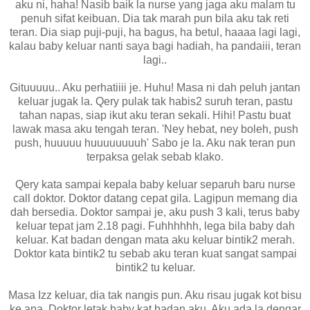
aku ni, haha! Nasib baik la nurse yang jaga aku malam tu
penuh sifat keibuan. Dia tak marah pun bila aku tak reti
teran. Dia siap puji-puji, ha bagus, ha betul, haaaa lagi lagi,
kalau baby keluar nanti saya bagi hadiah, ha pandaiii, teran
lagi..
Gituuuuu.. Aku perhatiiii je. Huhu! Masa ni dah peluh jantan
keluar jugak la. Qery pulak tak habis2 suruh teran, pastu
tahan napas, siap ikut aku teran sekali. Hihi! Pastu buat
lawak masa aku tengah teran. 'Ney hebat, ney boleh, push
push, huuuuu huuuuuuuuh' Sabo je la. Aku nak teran pun
terpaksa gelak sebab klako.
Qery kata sampai kepala baby keluar separuh baru nurse
call doktor. Doktor datang cepat gila. Lagipun memang dia
dah bersedia. Doktor sampai je, aku push 3 kali, terus baby
keluar tepat jam 2.18 pagi. Fuhhhhhh, lega bila baby dah
keluar. Kat badan dengan mata aku keluar bintik2 merah.
Doktor kata bintik2 tu sebab aku teran kuat sangat sampai
bintik2 tu keluar.
Masa Izz keluar, dia tak nangis pun. Aku risau jugak kot bisu
ke apa. Doktor letak baby kat badan aku. Aku ada la dengar