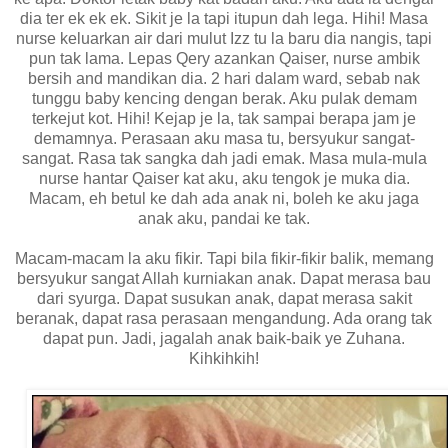
dia ter ek ek ek. Sikit je la tapi itupun dah lega. Hihi! Masa
nurse keluarkan air dari mulut Izz tu la baru dia nangis, tapi
pun tak lama. Lepas Qery azankan Qaiser, nurse ambik
bersih and mandikan dia. 2 hari dalam ward, sebab nak
tunggu baby kencing dengan berak. Aku pulak demam
terkejut kot. Hihi! Kejap je la, tak sampai berapa jam je
demamnya. Perasaan aku masa tu, bersyukur sangat-
sangat. Rasa tak sangka dah jadi emak. Masa mula-mula
nurse hantar Qaiser kat aku, aku tengok je muka dia.
Macam, eh betul ke dah ada anak ni, boleh ke aku jaga
anak aku, pandai ke tak.
Macam-macam la aku fikir. Tapi bila fikir-fikir balik, memang
bersyukur sangat Allah kurniakan anak. Dapat merasa bau
dari syurga. Dapat susukan anak, dapat merasa sakit
beranak, dapat rasa perasaan mengandung. Ada orang tak
dapat pun. Jadi, jagalah anak baik-baik ye Zuhana.
Kihkihkih!