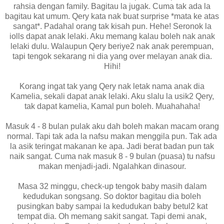
rahsia dengan family. Bagitau la jugak. Cuma tak ada la
bagitau kat umum. Qery kata nak buat surprise *mata ke atas
sangat*. Padahal orang tak kisah pun. Hehe! Seronok la
iolls dapat anak lelaki. Aku memang kalau boleh nak anak
lelaki dulu. Walaupun Qery beriye2 nak anak perempuan,
tapi tengok sekarang ni dia yang over melayan anak dia.
Hihi!
Korang ingat tak yang Qery nak letak nama anak dia
Kamelia, sekali dapat anak lelaki. Aku slalu la usik2 Qery,
tak dapat kamelia, Kamal pun boleh. Muahahaha!
Masuk 4 - 8 bulan pulak aku dah boleh makan macam orang
normal. Tapi tak ada la nafsu makan menggila pun. Tak ada
la asik teringat makanan ke apa. Jadi berat badan pun tak
naik sangat. Cuma nak masuk 8 - 9 bulan (puasa) tu nafsu
makan menjadi-jadi. Ngalahkan dinasour.
Masa 32 minggu, check-up tengok baby masih dalam
kedudukan songsang. So doktor bagitau dia boleh
pusingkan baby sampai la kedudukan baby betul2 kat
tempat dia. Oh memang sakit sangat. Tapi demi anak,