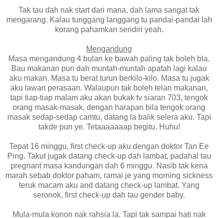
Tak tau dah nak start dari mana, dah lama sangat tak
mengarang. Kalau tunggang langgang tu pandai-pandai lah
korang pahamkan sendiri yeah.
Mengandung
Masa mengandung 4 bulan ke bawah paling tak boleh bla.
Bau makanan pun dah muntah-muntah apatah lagi kalau
aku makan. Masa tu berat turun berkilo-kilo. Masa tu jugak
aku lawan perasaan. Walaupun tak boleh telan makanan,
tapi tiap-tiap malam aku akan bukak tv siaran 703, tengok
orang masak-masak, dengan harapan bila tengok orang
masak sedap-sedap camtu, datang la balik selera aku. Tapi
takde pun ye. Tetaaaaaaap begitu. Huhu!
Tepat 16 minggu, first check-up aku dengan doktor Tan Ee
Ping. Takut jugak datang check-up dah lambat, padahal tau
pregnant masa kandungan dah 6 minggu. Nasib tak kena
marah sebab doktor paham, ramai je yang morning sickness
teruk macam aku and datang check-up lambat. Yang
seronok, first check-up dah tau gender baby.
Mula-mula konon nak rahsia la. Tapi tak sampai hati nak